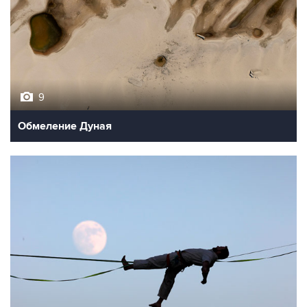
9
Обмеление Дуная