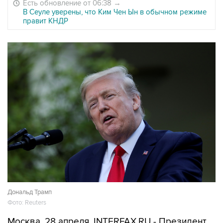
Есть обновление от 06:38
→
В Сеуле уверены, что Ким Чен Ын в обычном режиме
правит КНДР
Дональд Трамп
Фото: Reuters
Москва. 28 апреля. INTERFAX.RU - Президент