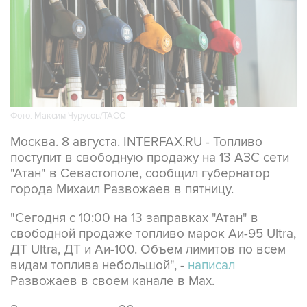
Фото: Максим Чурусов/ТАСС
Москва. 8 августа. INTERFAX.RU - Топливо
поступит в свободную продажу на 13 АЗС сети
"Атан" в Севастополе, сообщил губернатор
города Михаил Развожаев в пятницу.
"Сегодня с 10:00 на 13 заправках "Атан" в
свободной продаже топливо марок Аи-95 Ultra,
ДТ Ultra, ДТ и Аи-100. Объем лимитов по всем
видам топлива небольшой", -
написал
Развожаев в своем канале в Max.
Заправить можно 20 литров в одну машину,
отпуск в канистры запрещен.