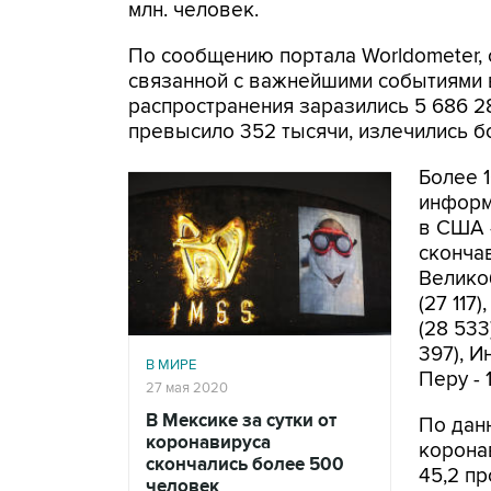
млн. человек.
По сообщению портала Worldometer, 
связанной с важнейшими событиями в
распространения заразились 5 686 2
превысило 352 тысячи, излечились бо
Более 
информ
в США -
скончав
Великоб
(27 117
(28 533
397), Ин
В МИРЕ
Перу - 1
27 мая 2020
В Мексике за сутки от
По дан
коронавируса
корона
скончались более 500
45,2 пр
человек