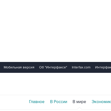
Мобильная версия
Об "Интерфаксе"
Interfax.com
Интерфак
Главное
В России
В мире
Экономик