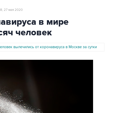
18, 27 мая 2020
авируса в мире
сяч человек
человек вылечились от коронавируса в Москве за сутки