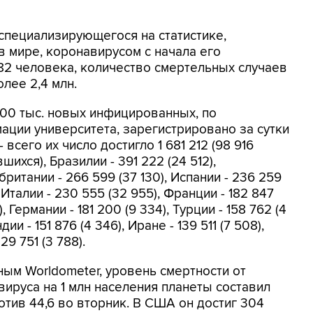
специализирующегося на статистике,
 мире, коронавирусом с начала его
82 человека, количество смертельных случаев
лее 2,4 млн.
100 тыс. новых инфицированных, по
ации университета, зарегистрировано за сутки
 всего их число достигло 1 681 212 (98 916
шихся), Бразилии - 391 222 (24 512),
ритании - 266 599 (37 130), Испании - 236 259
), Италии - 230 555 (32 955), Франции - 182 847
), Германии - 181 200 (9 334), Турции - 158 762 (4
дии - 151 876 (4 346), Иране - 139 511 (7 508),
29 751 (3 788).
ным Worldometer, уровень смертности от
вируса на 1 млн населения планеты составил
отив 44,6 во вторник. В США он достиг 304