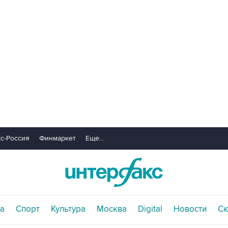
с-Россия
Финмаркет
Еще...
а
Спорт
Культура
Москва
Digital
Новости
С