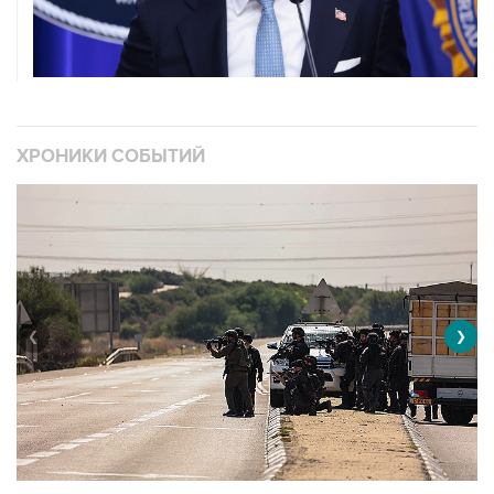
ХРОНИКИ СОБЫТИЙ
❮
❯