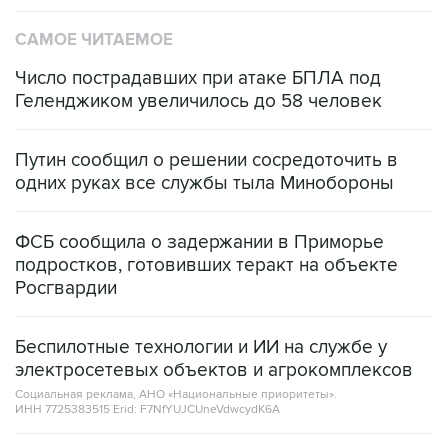
Число пострадавших при атаке БПЛА под
Геленджиком увеличилось до 58 человек
Путин сообщил о решении сосредоточить в
одних руках все службы тыла Минобороны
ФСБ сообщила о задержании в Приморье
подростков, готовивших теракт на объекте
Росгвардии
Беспилотные технологии и ИИ на службе у
электросетевых объектов и агрокомплексов
Социальная реклама, АНО «Национальные приоритеты».
ИНН 7725383515 Erid: F7NfYUJCUneVdwcydK6A
Кабмин РФ разрешил до 1 июля 2027 года
импорт, выпуск и обращение бензина Евро 2,