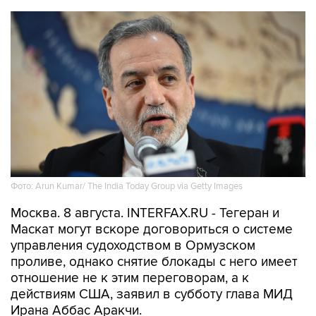
Фото: Arun Kumar/ The India Today Group via Getty Images
Москва. 8 августа. INTERFAX.RU - Тегеран и
Маскат могут вскоре договориться о системе
управления судоходством в Ормузском
проливе, однако снятие блокады с него имеет
отношение не к этим переговорам, а к
действиям США, заявил в субботу глава МИД
Ирана Аббас Аракчи.
"Переговоры с Оманом относительно