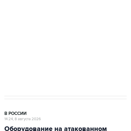
Росгвардии
Беспилотные технологии и ИИ на службе у
электросетевых объектов и агрокомплексов
Социальная реклама, АНО «Национальные приоритеты».
ИНН 7725383515 Erid: F7NfYUJCUneVdwcydK6A
Кабмин РФ разрешил до 1 июля 2027 года
импорт, выпуск и обращение бензина Евро 2,
Евро 3, Евро 4
В РОССИИ
14:24, 8 августа 2026
Оборудование на атакованном
БПЛА предприятии в Сызрани