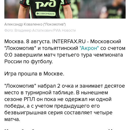
Александр Коваленко ("Локомотив")
Фото: Владимир Астапкович/РИА Новости
Москва. 8 августа. INTERFAX.RU - Московский
"Локомотив" и тольяттинский
"Акрон"
со счетом
0:0 завершили матч третьего тура чемпионата
России по футболу.
Игра прошла в Москве.
"Локомотив" набрал 2 очка и занимает десятое
место в турнирной таблице. В нынешнем
сезоне РПЛ он пока не одержал ни одной
победы, а с учетом предыдущего его
безвыигрышная серия составляет четыре
матча.
"Акрон" набрал первое очко и занимает 14-ю
строчку.