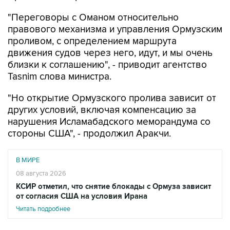
правового механизма и управления Ормузским
проливом, с определением маршрута
движения судов через него, идут, и мы очень
близки к соглашению", - приводит агентство
Tasnim слова министра.
"Но открытие Ормузского пролива зависит от
других условий, включая компенсацию за
нарушения Исламабадского меморандума со
стороны США", - продолжил Аракчи.
В МИРЕ
08 августа 2026
КСИР отметил, что снятие блокады с Ормуза зависит
от согласия США на условия Ирана
Читать подробнее
Он отметил, что в данный момент идет речь о
временном маршруте через Ормузский