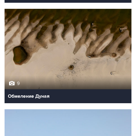
9
Обмеление Дуная