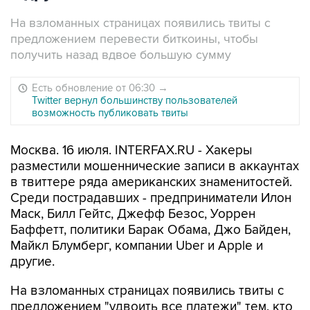
На взломанных страницах появились твиты с
предложением перевести биткоины, чтобы
получить назад вдвое большую сумму
Есть обновление от 06:30
→
Twitter вернул большинству пользователей
возможность публиковать твиты
Москва. 16 июля. INTERFAX.RU - Хакеры
разместили мошеннические записи в аккаунтах
в твиттере ряда американских знаменитостей.
Среди пострадавших - предприниматели Илон
Маск, Билл Гейтс, Джефф Безос, Уоррен
Баффетт, политики Барак Обама, Джо Байден,
Майкл Блумберг, компании Uber и Apple и
другие.
На взломанных страницах появились твиты с
предложением "удвоить все платежи" тем, кто