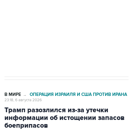
Как российские медицинские технологии
выходят на мировые рынки
Социальная реклама, АНО «Национальные приоритеты».
ИНН 7725383515 Erid: F7NfYUJCUneVdTRF8PRs
Число погибших при атаке БПЛА под
Геленджиком выросло до шести
В МИРЕ
ОПЕРАЦИЯ ИЗРАИЛЯ И США ПРОТИВ ИРАНА
→
23:18, 6 августа 2026
Трамп разозлился из-за утечки
информации об истощении запасов
боеприпасов