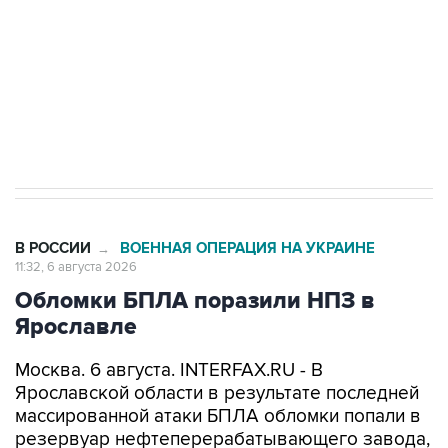
Как российские медицинские технологии
выходят на мировые рынки
Социальная реклама, АНО «Национальные приоритеты».
ИНН 7725383515 Erid: F7NfYUJCUneVdTRF8PRs
Трамп заявил, что переговоры с Ираном
начнутся в понедельник
В РОССИИ
ВОЕННАЯ ОПЕРАЦИЯ НА УКРАИНЕ
→
11:32, 6 августа 2026
Обломки БПЛА поразили НПЗ в
Ярославле
Москва. 6 августа. INTERFAX.RU - В
Ярославской области в результате последней
массированной атаки БПЛА обломки попали в
резервуар нефтеперерабатывающего завода,