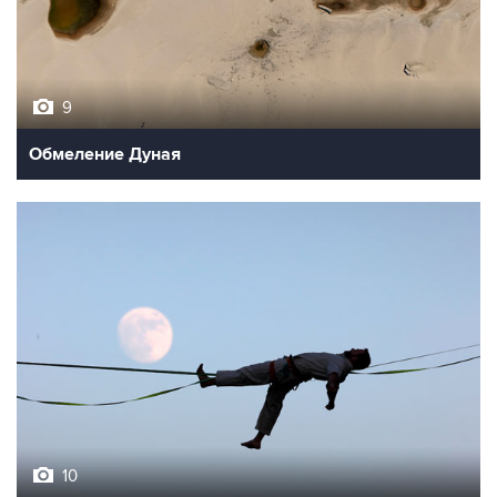
9
Обмеление Дуная
10