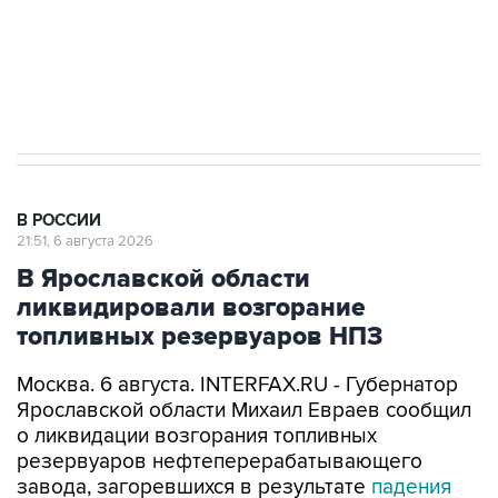
ИНН 7725383515 Erid: F7NfYUJCUneVdTRF8PRs
Аксенов сообщил о четвертом погибшем в
результате атаки ВСУ на Крым
В РОССИИ
21:51, 6 августа 2026
В Ярославской области
ликвидировали возгорание
топливных резервуаров НПЗ
Москва. 6 августа. INTERFAX.RU - Губернатор
Ярославской области Михаил Евраев сообщил
о ликвидации возгорания топливных
резервуаров нефтеперерабатывающего
завода, загоревшихся в результате
падения