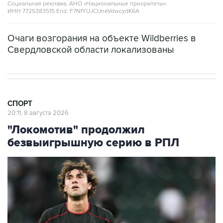
Социальная реклама, АНО «Национальные приоритеты».
ИНН 7725383515 Erid: F7NfYUJCUneVdwcydK6A
Очаги возгорания на объекте Wildberries в
Свердловской области локализованы
СПОРТ
20:11, 8 августа 2026
"Локомотив" продолжил
безвыигрышную серию в РПЛ