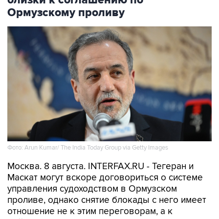
близки к соглашению по
Ормузскому проливу
Фото: Arun Kumar/ The India Today Group via Getty Images
Москва. 8 августа. INTERFAX.RU - Тегеран и
Маскат могут вскоре договориться о системе
управления судоходством в Ормузском
проливе, однако снятие блокады с него имеет
отношение не к этим переговорам, а к