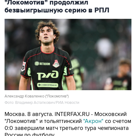
"Локомотив" продолжил
безвыигрышную серию в РПЛ
Александр Коваленко ("Локомотив")
Фото: Владимир Астапкович/РИА Новости
Москва. 8 августа. INTERFAX.RU - Московский
"Локомотив" и тольяттинский
"Акрон"
со счетом
0:0 завершили матч третьего тура чемпионата
России по футболу.