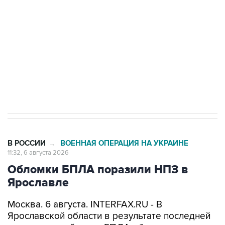
Как российские медицинские технологии
выходят на мировые рынки
Социальная реклама, АНО «Национальные приоритеты».
ИНН 7725383515 Erid: F7NfYUJCUneVdTRF8PRs
Трамп заявил, что переговоры с Ираном
начнутся в понедельник
В РОССИИ
ВОЕННАЯ ОПЕРАЦИЯ НА УКРАИНЕ
→
11:32, 6 августа 2026
Обломки БПЛА поразили НПЗ в
Ярославле
Москва. 6 августа. INTERFAX.RU - В
Ярославской области в результате последней