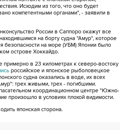
ствия. Исходим из того, что оно будет
ано компетентными органами", - заявили в
енконсульство России в Саппоро окажут все
находившимся на борту судна "Амур", которое
я безопасности на море (УБМ) Японии было
ком острове Хоккайдо.
е примерно в 23 километрах к северо-востоку
лись
российское и японское рыболовецкое
понского судна оказались в воде, их всех
мур": трех живыми, трех - погибшими.
спасательном координационном центре "Южно-
ние произошло в условиях плохой видимости.
одить японская сторона.