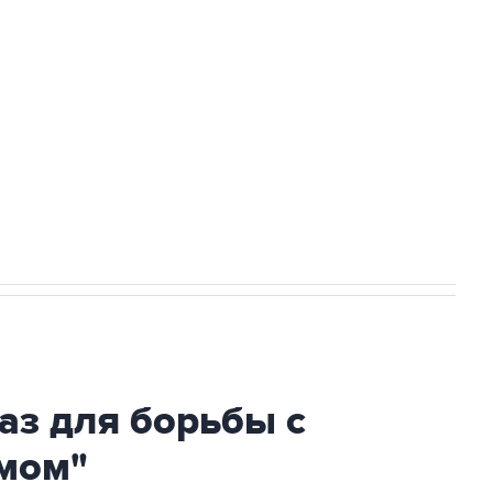
ехнологии выходят на мировые рынки
НН 7725383515 Erid: F7NfYUJCUneVdTRF8PRs
огибшем в результате атаки ВСУ на
аз для борьбы с
мом"