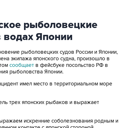
йское рыболовецкие
в водах Японии
кновение рыболовецких судов России и Японии,
лена экипажа японского судна, произошло в
этом
сообщает
в фейсбуке посольство РФ в
ния рыболовства Японии.
инцидент имел место в территориальном море
ель трех японских рыбаков и выражает
Выражаем искренние соболезнования родным и
янном контакте с японской стороной,