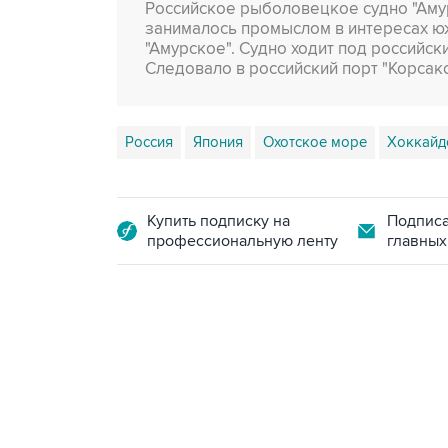
Российское рыболовецкое судно "Амур
занималось промыслом в интересах ю
"Амурское". Судно ходит под российск
Следовало в российский порт "Корсако
Россия
Япония
Охотское море
Хоккайд
Купить подписку на
Подписа
профессиональную ленту
главных
07:46, 7 августа 2026