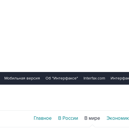
Мобильная версия
Об "Интерфаксе"
Interfax.com
Интерфак
Главное
В России
В мире
Экономик