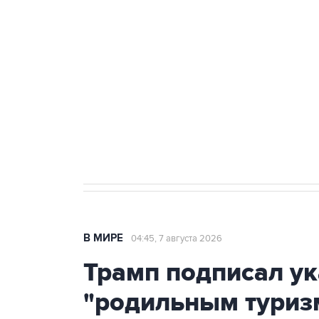
теракт на объекте Росгвардии
Как российские медицинские т
Социальная реклама, АНО «Национальные приоритеты».
И
Аксенов сообщил о четвертом п
Крым
В МИРЕ
04:45, 7 августа 2026
Трамп подписал ук
"родильным туриз