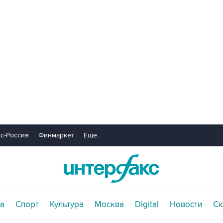
с-Россия
Финмаркет
Еще...
а
Спорт
Культура
Москва
Digital
Новости
С