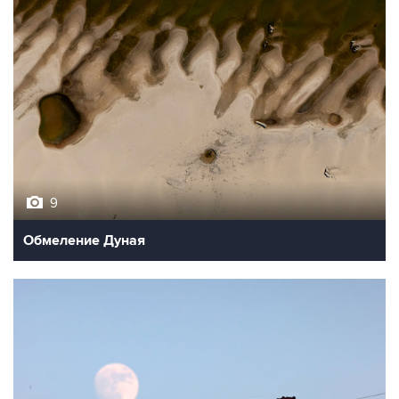
9
Обмеление Дуная