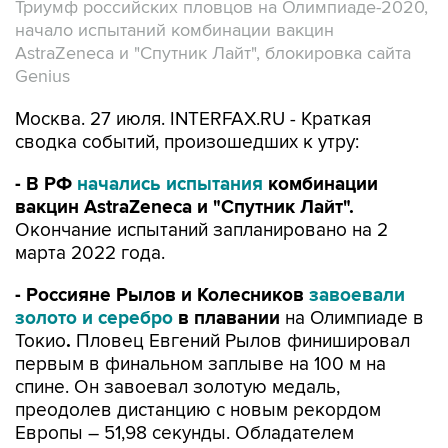
Триумф российских пловцов на Олимпиаде-2020,
начало испытаний комбинации вакцин
AstraZeneca и "Спутник Лайт", блокировка сайта
Genius
Москва. 27 июля. INTERFAX.RU - Краткая
сводка событий, произошедших к утру:
- В РФ
начались испытания
комбинации
вакцин AstraZeneca и "Спутник Лайт".
Окончание испытаний запланировано на 2
марта 2022 года.
- Россияне Рылов и Колесников
завоевали
золото и серебро
в плавании
на Олимпиаде в
Токио
.
Пловец Евгений Рылов финишировал
первым в финальном заплыве на 100 м на
спине. Он завоевал золотую медаль,
преодолев дистанцию с новым рекордом
Европы – 51,98 секунды. Обладателем