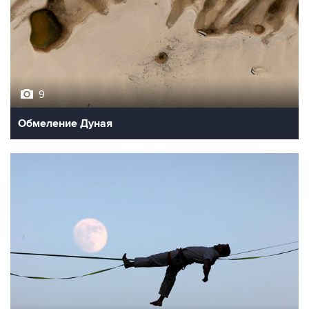
9
Обмеление Дуная