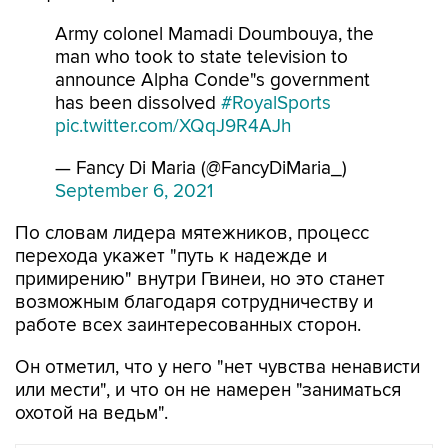
Army colonel Mamadi Doumbouya, the
man who took to state television to
announce Alpha Conde"s government
has been dissolved
#RoyalSports
pic.twitter.com/XQqJ9R4AJh
— Fancy Di Maria (@FancyDiMaria_)
September 6, 2021
По словам лидера мятежников, процесс
перехода укажет "путь к надежде и
примирению" внутри Гвинеи, но это станет
возможным благодаря сотрудничеству и
работе всех заинтересованных сторон.
Он отметил, что у него "нет чувства ненависти
или мести", и что он не намерен "заниматься
охотой на ведьм".