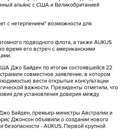
онный альянс с США и Великобританией
ет с нетерпением" возможности для
 атомного подводного флота, а также AUKUS
о время его встреч с американскими
ами.
 США Джо Байден по итогам состоявшейся 22
странили совместное заявление, в котором
обходимостью вести открытые консультации
гической важности. Президенты отметили, что
ловия для установления доверия между
жо Байден, премьер-министры Австралии и
орис Джонсон объявили о создании нового
ти безопасности - AUKUS. Первой крупной