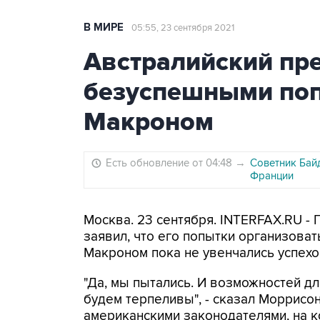
В МИРЕ
05:55, 23 сентября 2021
Австралийский пр
безуспешными поп
Макроном
Есть обновление от 04:48
→
Советник Бай
Франции
Москва. 23 сентября. INTERFAX.RU -
заявил, что его попытки организова
Макроном пока не увенчались успехо
"Да, мы пытались. И возможностей дл
будем терпеливы", - сказал Моррисо
американскими законодателями, на 