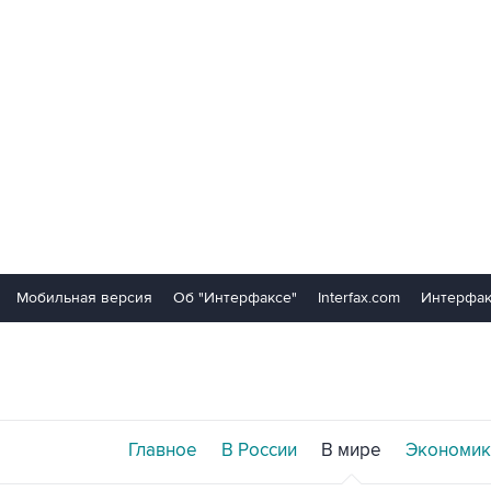
Мобильная версия
Об "Интерфаксе"
Interfax.com
Интерфак
Главное
В России
В мире
Экономик