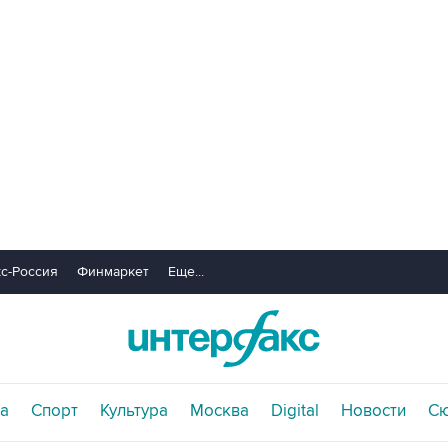
с-Россия
Финмаркет
Еще...
а
Спорт
Культура
Москва
Digital
Новости
С