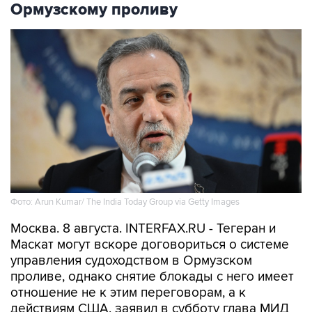
Ормузскому проливу
Фото: Arun Kumar/ The India Today Group via Getty Images
Москва. 8 августа. INTERFAX.RU - Тегеран и
Маскат могут вскоре договориться о системе
управления судоходством в Ормузском
проливе, однако снятие блокады с него имеет
отношение не к этим переговорам, а к
действиям США, заявил в субботу глава МИД