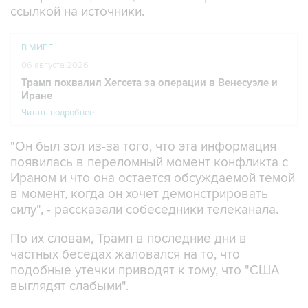
В МИРЕ
06 августа 2026
Трамп похвалил Хегсета за операции в Венесуэле и
Иране
Читать подробнее
"Он был зол из-за того, что эта информация
появилась в переломный момент конфликта с
Ираном и что она остается обсуждаемой темой
в момент, когда он хочет демонстрировать
силу", - рассказали собеседники телеканала.
По их словам, Трамп в последние дни в
частных беседах жаловался на то, что
подобные утечки приводят к тому, что "США
выглядят слабыми".
Ранее в четверг Трамп обвинил в
распространении ложной информации газету