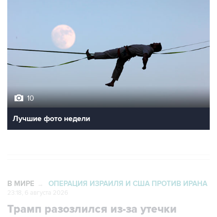
10
Лучшие фото недели
В МИРЕ
ОПЕРАЦИЯ ИЗРАИЛЯ И США ПРОТИВ ИРАНА
→
23:18, 6 августа 2026
Трамп разозлился из-за утечки
информации об истощении запасов
боеприпасов