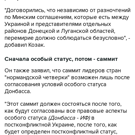
по Минским соглашениям, которые есть между
Украиной и представителями отдельных
районов Донецкой и Луганской областей,
перемирие должно соблюдаться безусловно", -
добавил Козак.
Сначала особый статус, потом - саммит
Он также заявил, что саммит лидеров стран
"нормандской четверки" возможен лишь после
согласования условий особого статуса
Донбасса.
"Этот саммит должен состояться после того,
как будут согласованы все правовые аспекты
особого статуса
(Донбасса - ИФ)
в
постконфликтной Украине, после того, как
будет определен постконфликтный статус,
следующая встреча
(политсоветников лидеров
стран "нормандского формата" - ИФ)
должна