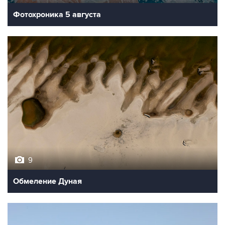
9
Обмеление Дуная