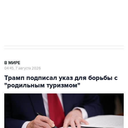
Социальная реклама, АНО «Национальные приоритеты».
ИНН 7725383515 Erid: F7NfYUJCUneVdTRF8PRs
Аксенов сообщил о четвертом погибшем в
результате атаки ВСУ на Крым
В МИРЕ
04:45, 7 августа 2026
Трамп подписал указ для борьбы с
"родильным туризмом"