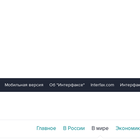
Мобильная версия
Об "Интерфаксе"
Interfax.com
Интерфак
Главное
В России
В мире
Экономик