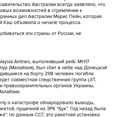
авительство Австралии всегда заявляло, что
вовых возможностей в стремлении к
странных дел Австралии Марис Пейн, которая
 Кэш объявила о начале процесса.
обиваться эти страны от России, не
aysia Airlines, выполнявший рейс МН17
пур (Малайзия), был сбит в небе над Донецкой
одившиеся на борту 298 человек погибли.
ет совместная следственная группа (JIT,
ли правоохранительных органов Украины,
Малайзии.
делу о катастрофе обнародовало выводы,
кетой, пущенной из ЗРК "Бук". Год назад была
а": по данным ССГ, это ракетная установка