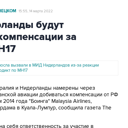
ОНЕЦКОМ
15:55, 14 марта 2022
рланды будут
компенсации за
H17
посла вызвали в МИД Нидерландов из-за реакции
рдикт по MH17
стралия и Нидерланды намерены через
нской авиации добиваться компенсации от РФ
014 года "Боинга" Malaysia Airlines,
рдама в Куала-Лумпур, сообщила газета The
а себя ответственность за участие в