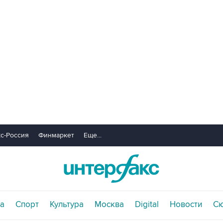
с-Россия
Финмаркет
Еще...
а
Спорт
Культура
Москва
Digital
Новости
С