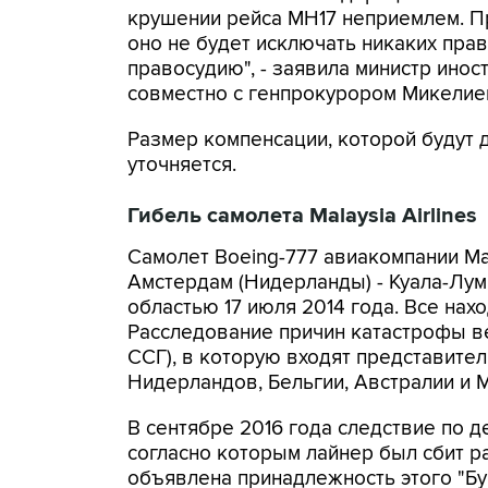
крушении рейса MH17 неприемлем. Пр
оно не будет исключать никаких пра
правосудию", - заявила министр ино
совместно с генпрокурором Микелией
Размер компенсации, которой будут д
уточняется.
Гибель самолета Malaysia Airlines
Самолет Boeing-777 авиакомпании Mal
Амстердам (Нидерланды) - Куала-Лум
областью 17 июля 2014 года. Все нах
Расследование причин катастрофы вед
ССГ), в которую входят представите
Нидерландов, Бельгии, Австралии и 
В сентябре 2016 года следствие по 
согласно которым лайнер был сбит ра
объявлена принадлежность этого "Бук