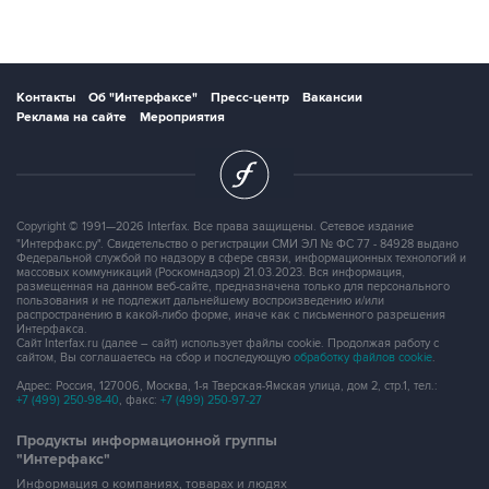
Контакты
Об "Интерфаксе"
Пресс-центр
Вакансии
Реклама на сайте
Мероприятия
Copyright © 1991—2026 Interfax. Все права защищены. Сетевое издание
"Интерфакс.ру". Свидетельство о регистрации СМИ ЭЛ № ФС 77 - 84928 выдано
Федеральной службой по надзору в сфере связи, информационных технологий и
массовых коммуникаций (Роскомнадзор) 21.03.2023. Вся информация,
размещенная на данном веб-сайте, предназначена только для персонального
пользования и не подлежит дальнейшему воспроизведению и/или
распространению в какой-либо форме, иначе как с письменного разрешения
Интерфакса.
Сайт Interfax.ru (далее – сайт) использует файлы cookie. Продолжая работу с
сайтом, Вы соглашаетесь на сбор и последующую
обработку файлов cookie
.
Адрес: Россия, 127006, Москва, 1-я Тверская-Ямская улица, дом 2, стр.1, тел.:
+7 (499) 250-98-40
, факс:
+7 (499) 250-97-27
Продукты информационной группы
"Интерфакс"
Информация о компаниях, товарах и людях