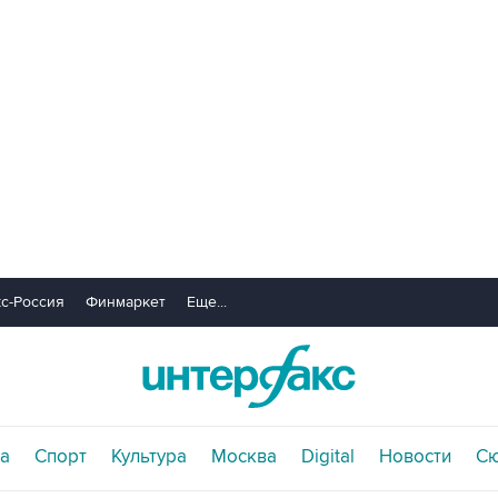
с-Россия
Финмаркет
Еще...
а
Спорт
Культура
Москва
Digital
Новости
С