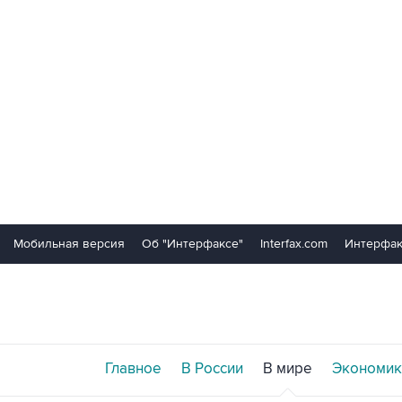
Мобильная версия
Об "Интерфаксе"
Interfax.com
Интерфак
Главное
В России
В мире
Экономик