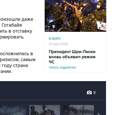
произошли даже
ы Готабайя
ить в отставку
ормировать
В МИРЕ
07 мая 2022
Президент Шри-Ланки
 осложнилась в
вновь объявил режим
кризисом, самым
ЧС
 году страна
Читать подробнее
ании.
8