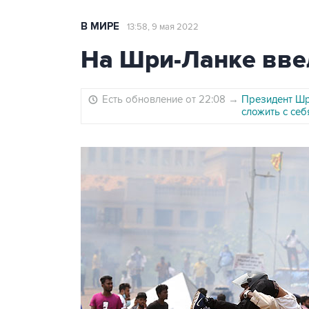
В МИРЕ
13:58, 9 мая 2022
На Шри-Ланке вве
Есть обновление от 22:08
→
Президент Шр
сложить с себ