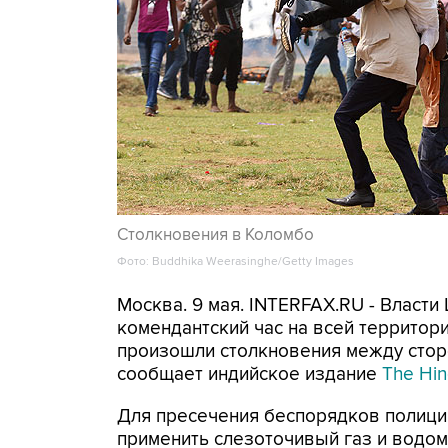
Столкновения в Коломбо
Фото: Buddhika Weerasinghe/Getty Images
Москва. 9 мая. INTERFAX.RU - Власт
комендантский час на всей территори
произошли столкновения между стор
сообщает индийское издание
The Hin
Для пресечения беспорядков полици
применить слезоточивый газ и водом