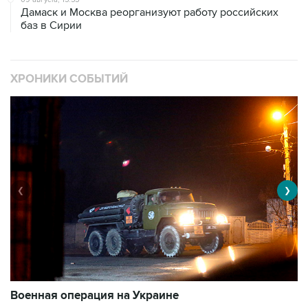
Дамаск и Москва реорганизуют работу российских
баз в Сирии
ХРОНИКИ СОБЫТИЙ
❮
❯
Военная операция на Украине
О