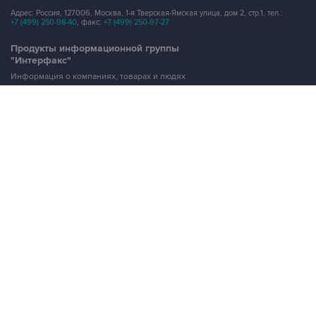
Адрес: Россия, 127006, Москва, 1-я Тверская-Ямская улица, дом 2, стр.1, тел.:
+7 (499) 250-98-40
, факс:
+7 (499) 250-97-27
Продукты информационной группы
"Интерфакс"
Информация о компаниях, товарах и людях
СПАРК
X-Compliance
СКАУТ
Маркер
АСТРА
Новости и рынки
Новости "Интерфакса"
СКАН
RUDATA
Центр раскрытия корпоративной информации