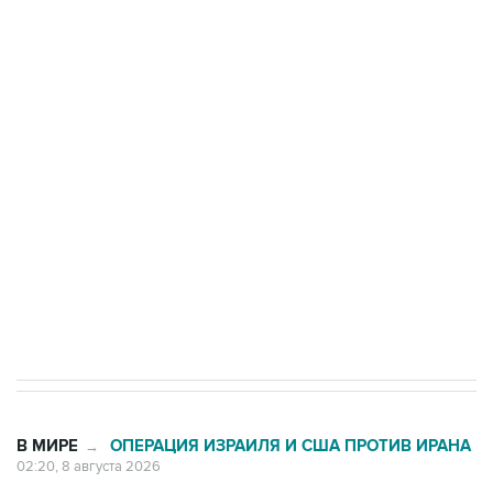
ФСБ сообщила о задержании в Приморье
подростков, готовивших теракт на объекте
Росгвардии
Беспилотные технологии и ИИ на службе у
электросетевых объектов и агрокомплексов
Социальная реклама, АНО «Национальные приоритеты».
ИНН 7725383515 Erid: F7NfYUJCUneVdwcydK6A
Кабмин РФ разрешил до 1 июля 2027 года
импорт, выпуск и обращение бензина Евро 2,
Евро 3, Евро 4
В МИРЕ
ОПЕРАЦИЯ ИЗРАИЛЯ И США ПРОТИВ ИРАНА
→
02:20, 8 августа 2026