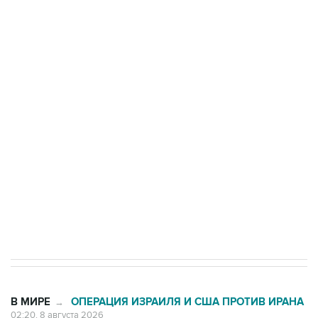
ФСБ сообщила о задержании в Приморье
подростков, готовивших теракт на объекте
Росгвардии
Беспилотные технологии и ИИ на службе у
электросетевых объектов и агрокомплексов
Социальная реклама, АНО «Национальные приоритеты».
ИНН 7725383515 Erid: F7NfYUJCUneVdwcydK6A
Кабмин РФ разрешил до 1 июля 2027 года
импорт, выпуск и обращение бензина Евро 2,
Евро 3, Евро 4
В МИРЕ
ОПЕРАЦИЯ ИЗРАИЛЯ И США ПРОТИВ ИРАНА
→
02:20, 8 августа 2026