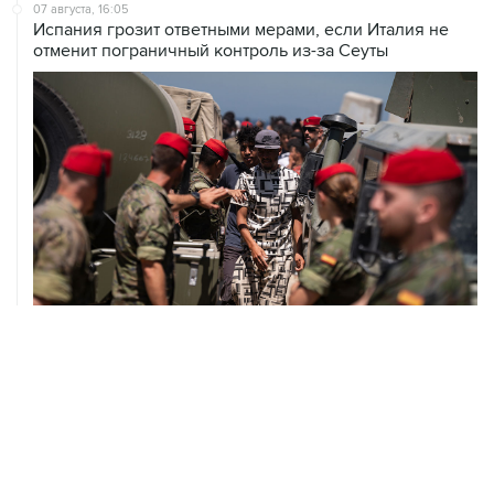
07 августа, 16:05
Испания грозит ответными мерами, если Италия не
отменит пограничный контроль из-за Сеуты
07 августа, 14:47
Bank of America тратит более $250 млн в год на
лекарства для похудения для сотрудников
07 августа, 12:30
Janaf и MOL достигли соглашения о транзите по
Адриатическому нефтепроводу