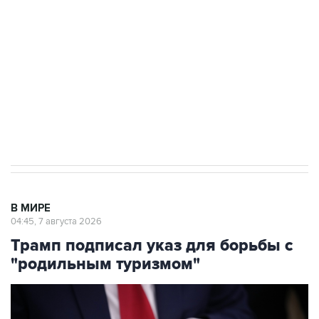
Как российские медицинские технологии
выходят на мировые рынки
Социальная реклама, АНО «Национальные приоритеты».
ИНН 7725383515 Erid: F7NfYUJCUneVdTRF8PRs
Аксенов сообщил о четвертом погибшем в
результате атаки ВСУ на Крым
В МИРЕ
04:45, 7 августа 2026
Трамп подписал указ для борьбы с
"родильным туризмом"