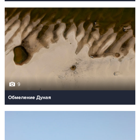
9
Обмеление Дуная