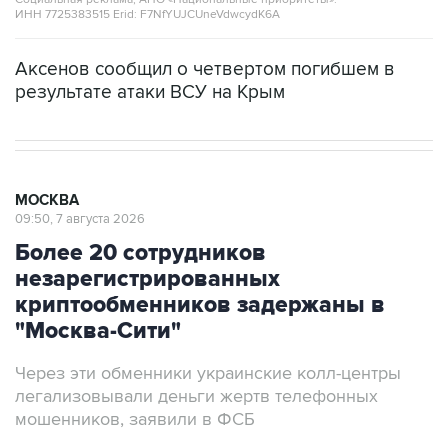
ИНН 7725383515 Erid: F7NfYUJCUneVdwcydK6A
Аксенов сообщил о четвертом погибшем в
результате атаки ВСУ на Крым
МОСКВА
09:50, 7 августа 2026
Более 20 сотрудников
незарегистрированных
криптообменников задержаны в
"Москва-Сити"
Через эти обменники украинские колл-центры
легализовывали деньги жертв телефонных
мошенников, заявили в ФСБ