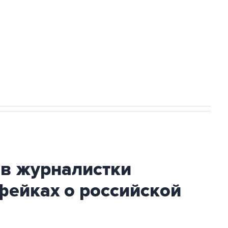
НН 7725383515 Erid: F7NfYUJCUneVdwcydK6A
стратегического списка с целью снять
ив журналистки
фейках о российской