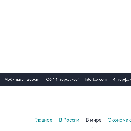
Мобильная версия
Об "Интерфаксе"
Interfax.com
Интерфак
Главное
В России
В мире
Экономик