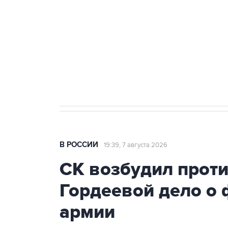
агрокомплексов
Социальная реклама, АНО «Национальные приоритеты».
И
Путин вывел "Шереметьево" из 
препятствие для приватизации
В РОССИИ
19:39, 7 августа 2026
СК возбудил прот
Гордеевой дело о 
армии