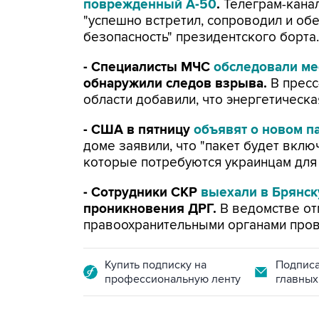
поврежденный А-50
.
Телеграм-канал
"успешно встретил, сопроводил и об
безопасность" президентского борта.
- Специалисты МЧС
обследовали ме
обнаружили следов взрыва.
В пресс
области добавили, что энергетическ
- США в пятницу
объявят о новом п
доме заявили, что "пакет будет вклю
которые потребуются украинцам для 
- Сотрудники СКР
выехали в Брянск
проникновения ДРГ.
В ведомстве от
правоохранительными органами пров
Купить подписку на
Подписа
профессиональную ленту
главных