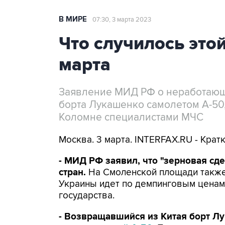
В МИРЕ
07:30, 3 марта 2023
Что случилось этой
марта
Заявление МИД РФ о неработающ
борта Лукашенко самолетом А-50
Коломне специалистами МЧС
Москва. 3 марта. INTERFAX.RU - Крат
- МИД РФ заявил, что "зерновая сд
стран.
На Смоленской площади также 
Украины идет по демпинговым ценам
государства.
- Возвращавшийся из Китая борт 