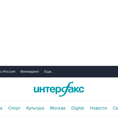
с-Россия
Финмаркет
Еще...
а
Спорт
Культура
Москва
Digital
Новости
С