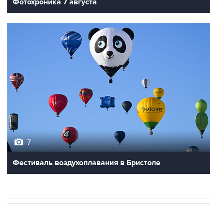
Фотохроника 7 августа
7
Фестиваль воздухоплавания в Бристоле