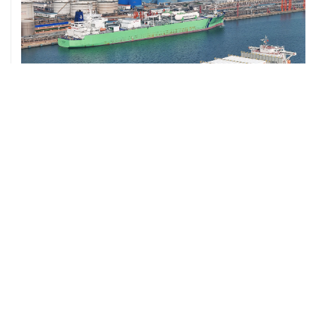
ХРОНИКИ СОБЫТИЙ
❮
❯