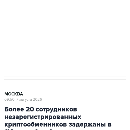
Росгвардии
Беспилотные технологии и ИИ на службе у
электросетевых объектов и агрокомплексов
Социальная реклама, АНО «Национальные приоритеты».
ИНН 7725383515 Erid: F7NfYUJCUneVdwcydK6A
Аксенов сообщил о четвертом погибшем в
результате атаки ВСУ на Крым
МОСКВА
09:50, 7 августа 2026
Более 20 сотрудников
незарегистрированных
криптообменников задержаны в