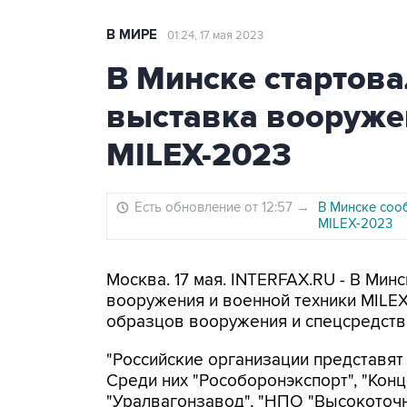
В МИРЕ
01:24, 17 мая 2023
В Минске стартов
выставка вооруже
MILEX-2023
Есть обновление от 12:57
→
В Минске соо
MILEX-2023
Москва. 17 мая. INTERFAX.RU - В Ми
вооружения и военной техники MILEX
образцов вооружения и спецсредств 
"Российские организации представят
Среди них "Рособоронэкспорт", "Конц
"Уралвагонзавод", "НПО "Высокоточн