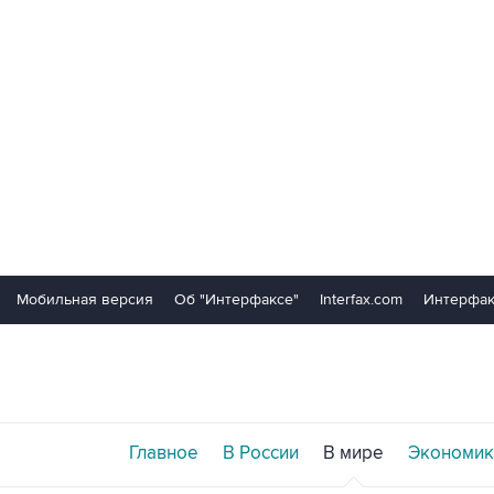
Мобильная версия
Об "Интерфаксе"
Interfax.com
Интерфак
Главное
В России
В мире
Экономик