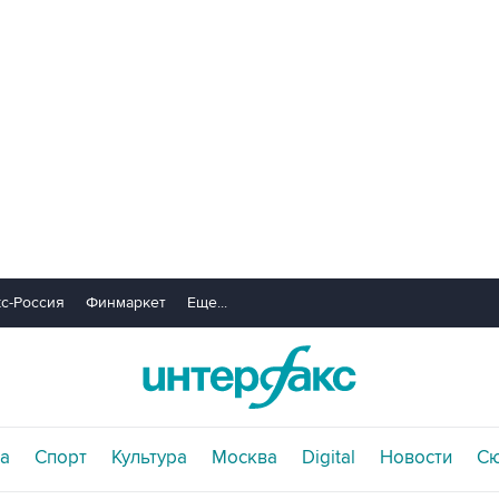
с-Россия
Финмаркет
Еще...
а
Спорт
Культура
Москва
Digital
Новости
С