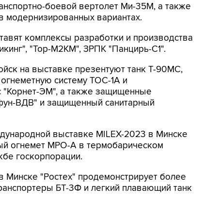
ранспортно-боевой вертолет Ми-35М, а также
в модернизированных вариантах.
тавят комплексы разработки и производства
икинг", "Тор-М2КМ", ЗРПК "Панцирь-С1".
ойск на выставке презентуют танк Т-90МС,
 огнеметную систему ТОС-1А и
 "Корнет-ЭМ", а также защищенные
йфун-ВДВ" и защищенный санитарный
ждународной выставке MILEX-2023 в Минске
ый огнемет МРО-А в термобарическом
жбе госкорпорации.
 в Минске "Ростех" продемонстрирует более
транспортеры БТ-3Ф и легкий плавающий танк