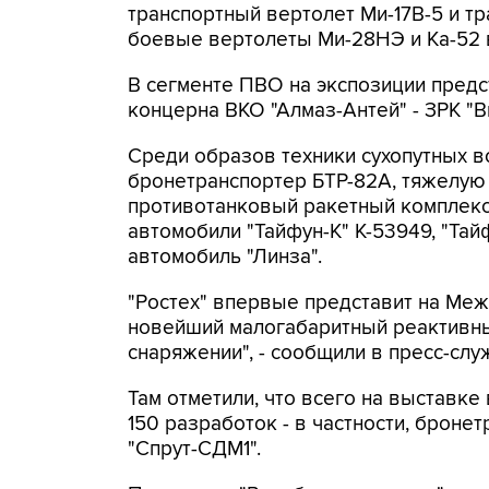
транспортный вертолет Ми-17В-5 и т
боевые вертолеты Ми-28НЭ и Ка-52 
В сегменте ПВО на экспозиции предс
концерна ВКО "Алмаз-Антей" - ЗРК "В
Среди образов техники сухопутных в
бронетранспортер БТР-82А, тяжелую
противотанковый ракетный комплекс
автомобили "Тайфун-К" К-53949, "Та
автомобиль "Линза".
"Ростех" впервые представит на Ме
новейший малогабаритный реактивн
снаряжении", - сообщили в пресс-слу
Там отметили, что всего на выставке
150 разработок - в частности, броне
"Спрут-СДМ1".