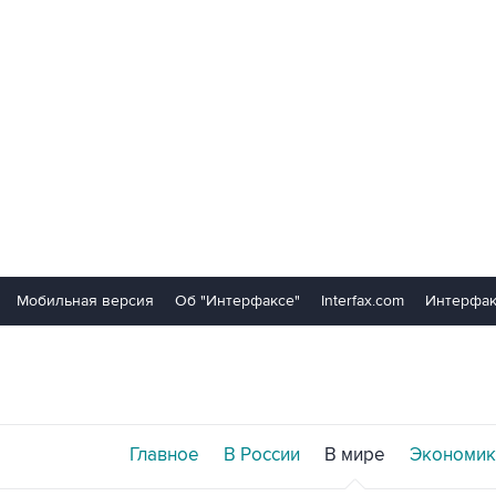
Мобильная версия
Об "Интерфаксе"
Interfax.com
Интерфак
Главное
В России
В мире
Экономик