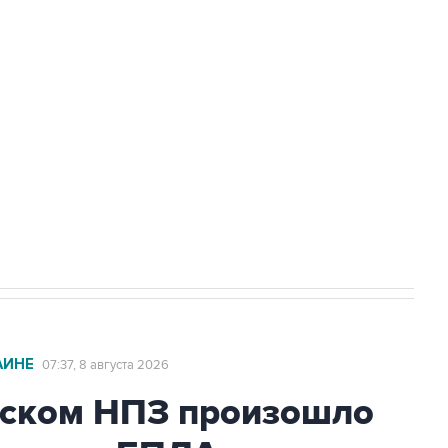
а службе у электросетевых объектов и
НН 7725383515 Erid: F7NfYUJCUneVdwcydK6A
2027 года импорт, выпуск и обращение
АИНЕ
07:37, 8 августа 2026
ьском НПЗ произошло