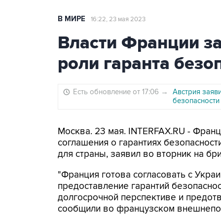
В МИРЕ
16:22, 23 мая 2023
Власти Франции за
роли гаранта безо
Есть обновление от 17:06
→
Австрия заяви
безопасности
Москва. 23 мая. INTERFAX.RU - Фран
соглашения о гарантиях безопасност
для страны, заявил во вторник на б
"Франция готова согласовать с Укра
предоставление гарантий безопаснос
долгосрочной перспективе и предотв
сообщили во французском внешнепо