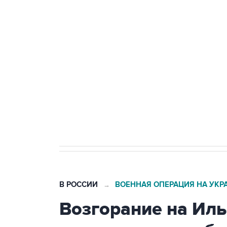
теракт на объекте Росгвардии
Беспилотные технологии и ИИ н
агрокомплексов
Социальная реклама, АНО «Национальные приоритеты».
И
Кабмин РФ разрешил до 1 июля 
бензина Евро 2, Евро 3, Евро 4
В РОССИИ
ВОЕННАЯ ОПЕРАЦИЯ НА УКР
→
Возгорание на Ил