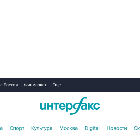
с-Россия
Финмаркет
Еще...
а
Спорт
Культура
Москва
Digital
Новости
С