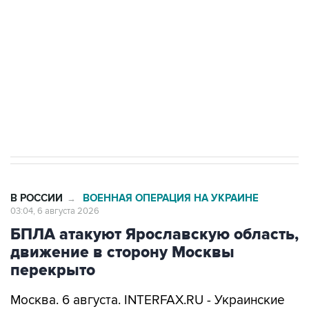
Как российские медицинские технологии
выходят на мировые рынки
Социальная реклама, АНО «Национальные приоритеты».
ИНН 7725383515 Erid: F7NfYUJCUneVdTRF8PRs
Трамп заявил, что переговоры с Ираном
начнутся в понедельник
В РОССИИ
ВОЕННАЯ ОПЕРАЦИЯ НА УКРАИНЕ
→
03:04, 6 августа 2026
БПЛА атакуют Ярославскую область,
движение в сторону Москвы
перекрыто
Москва. 6 августа. INTERFAX.RU - Украинские