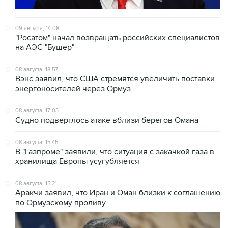
09 августа, 14:08
"Росатом" начал возвращать российских специалистов
на АЭС "Бушер"
08 августа, 18:57
Вэнс заявил, что США стремятся увеличить поставки
энергоносителей через Ормуз
08 августа, 17:03
Судно подверглось атаке вблизи берегов Омана
08 августа, 15:45
В "Газпроме" заявили, что ситуация с закачкой газа в
хранилища Европы усугубляется
08 августа, 15:21
Аракчи заявил, что Иран и Оман близки к соглашению
по Ормузскому проливу