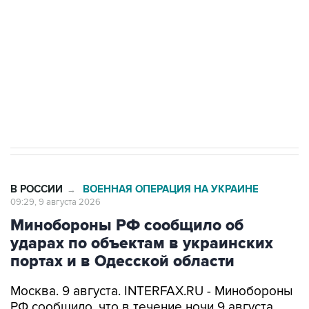
Социальная реклама, АНО «Национальные приоритеты».
ИНН 7725383515 Erid: F7NfYUJCUneVdwcydK6A
Кабмин РФ разрешил до 1 июля 2027 года
импорт, выпуск и обращение бензина Евро 2,
Евро 3, Евро 4
В РОССИИ
ВОЕННАЯ ОПЕРАЦИЯ НА УКРАИНЕ
→
09:29, 9 августа 2026
Минобороны РФ сообщило об
ударах по объектам в украинских
портах и в Одесской области
Москва. 9 августа. INTERFAX.RU - Минобороны
РФ сообщило, что в течение ночи 9 августа
высокоточным оружием воздушного и