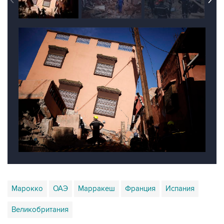
Марокко
ОАЭ
Марракеш
Франция
Испания
Великобритания