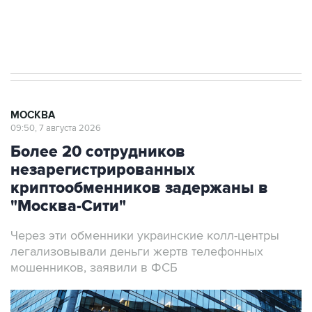
Аксенов сообщил о четвертом погибшем в
результате атаки ВСУ на Крым
МОСКВА
09:50, 7 августа 2026
Более 20 сотрудников
незарегистрированных
криптообменников задержаны в
"Москва-Сити"
Через эти обменники украинские колл-центры
легализовывали деньги жертв телефонных
мошенников, заявили в ФСБ