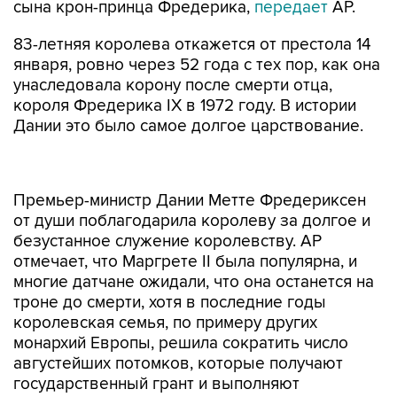
сына крон-принца Фредерика,
передает
АР.
83-летняя королева откажется от престола 14
января, ровно через 52 года с тех пор, как она
унаследовала корону после смерти отца,
короля Фредерика IX в 1972 году. В истории
Дании это было самое долгое царствование.
Премьер-министр Дании Метте Фредериксен
от души поблагодарила королеву за долгое и
безустанное служение королевству. АР
отмечает, что Маргрете II была популярна, и
многие датчане ожидали, что она останется на
троне до смерти, хотя в последние годы
королевская семья, по примеру других
монархий Европы, решила сократить число
августейших потомков, которые получают
государственный грант и выполняют
королевские обязанности.