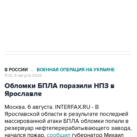
ИНН 7725383515 Erid: F7NfYUJCUneVdTRF8PRs
Трамп заявил, что переговоры с Ираном
начнутся в понедельник
В РОССИИ
ВОЕННАЯ ОПЕРАЦИЯ НА УКРАИНЕ
→
11:32, 6 августа 2026
Обломки БПЛА поразили НПЗ в
Ярославле
Москва. 6 августа. INTERFAX.RU - В
Ярославской области в результате последней
массированной атаки БПЛА обломки попали в
резервуар нефтеперерабатывающего завода,
начался пожар,
сообщил
губернатор Михаил
Евраев.