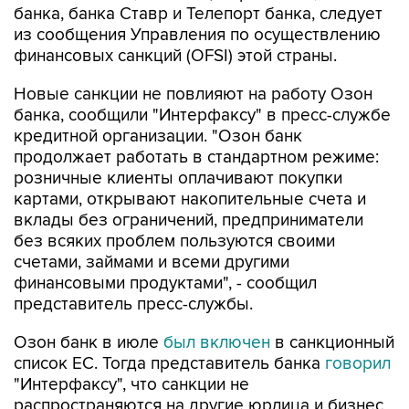
финансовых санкций (OFSI) этой страны.
Новые санкции не повлияют на работу Озон
банка, сообщили "Интерфаксу" в пресс-службе
кредитной организации. "Озон банк
продолжает работать в стандартном режиме:
розничные клиенты оплачивают покупки
картами, открывают накопительные счета и
вклады без ограничений, предприниматели
без всяких проблем пользуются своими
счетами, займами и всеми другими
финансовыми продуктами", - сообщил
представитель пресс-службы.
Озон банк в июле
был включен
в санкционный
список ЕС. Тогда представитель банка
говорил
"Интерфаксу", что санкции не
распространяются на другие юрлица и бизнес
группы Ozon, а сам Озон банк не участвует в