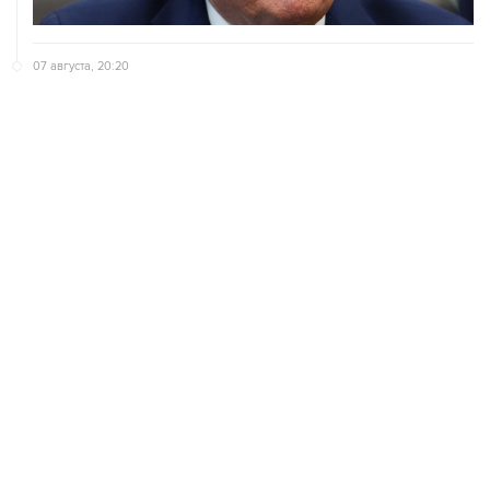
07 августа, 20:20
Сенат США проголосовал за законопроект о
дополнительных антироссийских санкциях
07 августа, 18:42
Суд в США постановил прекратить строительство
бального зала в Белом доме
ХРОНИКИ СОБЫТИЙ
❮
❯