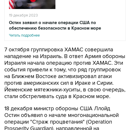
19 декабря 2023
Остин заявил о начале операции США по
обеспечению безопасности в Красном море
Читать подробнее
7 октября группировка ХАМАС совершила
нападение на Израиль. В ответ Армия обороны
Израиля начала операцию против ХАМАС. Эти
события привели к тому, что ряд группировок
на Ближнем Востоке активизировал атаки
против американских сил в Ираке и Сирии.
Йеменские мятежники-хуситы, в свою очередь,
стали обстреливать суда в Красном море.
18 декабря министр обороны США Ллойд
Остин объявил о начале многонациональной
операции "Страж процветания" (Operation
Prosperity Guardian), направленной на
обеспечение безопасности в Красном море.
Позднее представитель Пентагона заявил, что