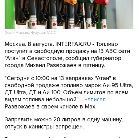
Фото: Максим Чурусов/ТАСС
Москва. 8 августа. INTERFAX.RU - Топливо
поступит в свободную продажу на 13 АЗС сети
"Атан" в Севастополе, сообщил губернатор
города Михаил Развожаев в пятницу.
"Сегодня с 10:00 на 13 заправках "Атан" в
свободной продаже топливо марок Аи-95 Ultra,
ДТ Ultra, ДТ и Аи-100. Объем лимитов по всем
видам топлива небольшой", -
написал
Развожаев в своем канале в Max.
Заправить можно 20 литров в одну машину,
отпуск в канистры запрещен.
В пятницу в свободной продаже топливо было
на десяти АЗС
этой сети.