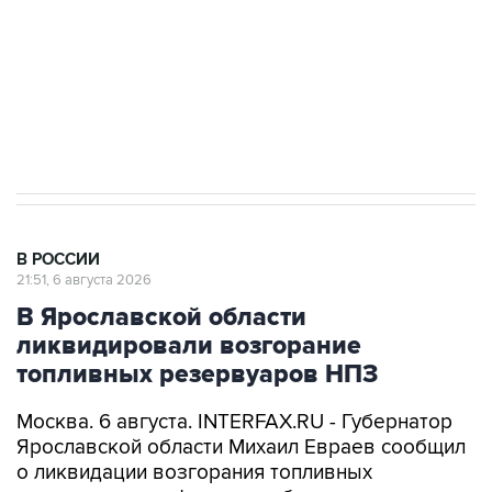
выходят на мировые рынки
Социальная реклама, АНО «Национальные приоритеты».
ИНН 7725383515 Erid: F7NfYUJCUneVdTRF8PRs
Аксенов сообщил о четвертом погибшем в
результате атаки ВСУ на Крым
В РОССИИ
21:51, 6 августа 2026
В Ярославской области
ликвидировали возгорание
топливных резервуаров НПЗ
Москва. 6 августа. INTERFAX.RU - Губернатор
Ярославской области Михаил Евраев сообщил
о ликвидации возгорания топливных