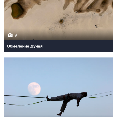
9
Обмеление Дуная