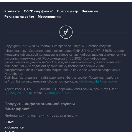
Реклама на сайте
Мероприятия
Copyright © 1991—2026 Interfax. Все права защищены. Сетевое издание
"Интерфакс.ру". Свидетельство о регистрации СМИ ЭЛ № ФС 77 - 84928 выдано
Федеральной службой по надзору в сфере связи, информационных технологий и
массовых коммуникаций (Роскомнадзор) 21.03.2023. Вся информация,
размещенная на данном веб-сайте, предназначена только для персонального
пользования и не подлежит дальнейшему воспроизведению и/или
распространению в какой-либо форме, иначе как с письменного разрешения
Интерфакса.
Сайт Interfax.ru (далее – сайт) использует файлы cookie. Продолжая работу с
сайтом, Вы соглашаетесь на сбор и последующую
обработку файлов cookie
.
Адрес: Россия, 127006, Москва, 1-я Тверская-Ямская улица, дом 2, стр.1, тел.:
+7 (499) 250-98-40
, факс:
+7 (499) 250-97-27
Продукты информационной группы
"Интерфакс"
Информация о компаниях, товарах и людях
СПАРК
X-Compliance
СКАУТ
Маркер
АСТРА