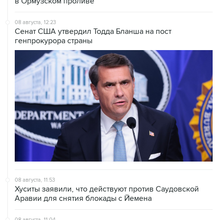
08 августа, 12:23
Сенат США утвердил Тодда Бланша на пост
генпрокурора страны
08 августа, 11:53
Хуситы заявили, что действуют против Саудовской
Аравии для снятия блокады с Йемена
08 августа, 11:04
Тайфун "Долфин" достиг юга Японии, пострадали пять
человек