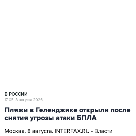
электросетевых объектов и агрокомплексов
Социальная реклама, АНО «Национальные приоритеты».
ИНН 7725383515 Erid: F7NfYUJCUneVdwcydK6A
Кабмин РФ разрешил до 1 июля 2027 года
импорт, выпуск и обращение бензина Евро 2,
Евро 3, Евро 4
В РОССИИ
17:05, 8 августа 2026
Пляжи в Геленджике открыли после
снятия угрозы атаки БПЛА
Москва. 8 августа. INTERFAX.RU - Власти
Геленджика (Краснодарский край)
возобновили работу пляжей курорта, а также