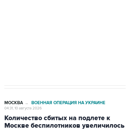
Беспилотные технологии и ИИ на службе у
электросетевых объектов и агрокомплексов
Социальная реклама, АНО «Национальные приоритеты».
ИНН 7725383515 Erid: F7NfYUJCUneVdwcydK6A
Путин вывел "Шереметьево" из
стратегического списка с целью снять
препятствие для приватизации
МОСКВА
ВОЕННАЯ ОПЕРАЦИЯ НА УКРАИНЕ
→
04:31, 10 августа 2026
Количество сбитых на подлете к
Москве беспилотников увеличилось
до 13