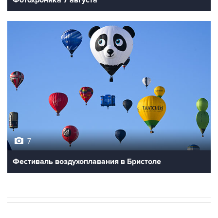
Фотохроника 7 августа
7
Фестиваль воздухоплавания в Бристоле