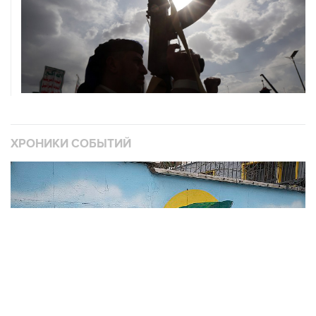
ХРОНИКИ СОБЫТИЙ
❮
❯