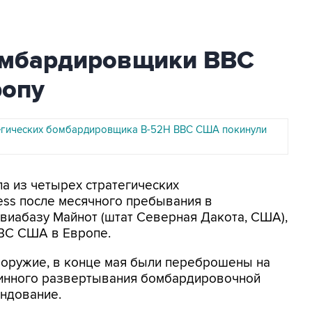
омбардировщики ВВС
ропу
егических бомбардировщика B-52H ВВС США покинули
па из четырех стратегических
ess после месячного пребывания в
виабазу Майнот (штат Северная Дакота, США),
ВС США в Европе.
 оружие, в конце мая были переброшены на
тинного развертывания бомбардировочной
андование.