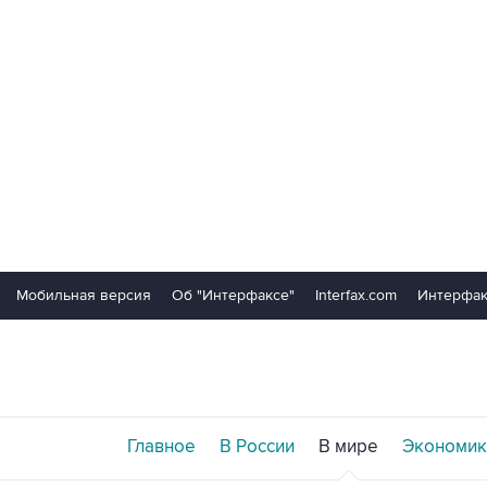
Мобильная версия
Об "Интерфаксе"
Interfax.com
Интерфак
Главное
В России
В мире
Экономик