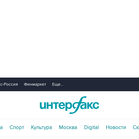
с-Россия
Финмаркет
Еще...
а
Спорт
Культура
Москва
Digital
Новости
С