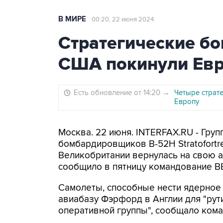
В МИРЕ
00:20, 22 июня 2024
Стратегические б
США покинули Ев
Есть обновление от 14:20
→
Четыре страт
Европу
Москва. 22 июня. INTERFAX.RU - Груп
бомбардировщиков B-52H Stratofortr
Великобритании вернулась на свою а
сообщило в пятницу командование В
Самолеты, способные нести ядерное
авиабазу Фэрфорд в Англии для "ру
оперативной группы", сообщало ком