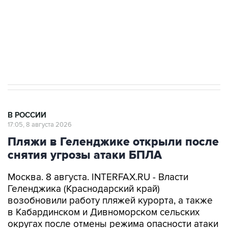
Социальная реклама, АНО «Национальные приоритеты».
ИНН 7725383515 Erid: F7NfYUJCUneVdwcydK6A
Кабмин РФ разрешил до 1 июля 2027 года
импорт, выпуск и обращение бензина Евро 2,
Евро 3, Евро 4
В РОССИИ
17:05, 8 августа 2026
Пляжи в Геленджике открыли после
снятия угрозы атаки БПЛА
Москва. 8 августа. INTERFAX.RU - Власти
Геленджика (Краснодарский край)
возобновили работу пляжей курорта, а также
в Кабардинском и Дивноморском сельских
округах после отмены режима опасности атаки