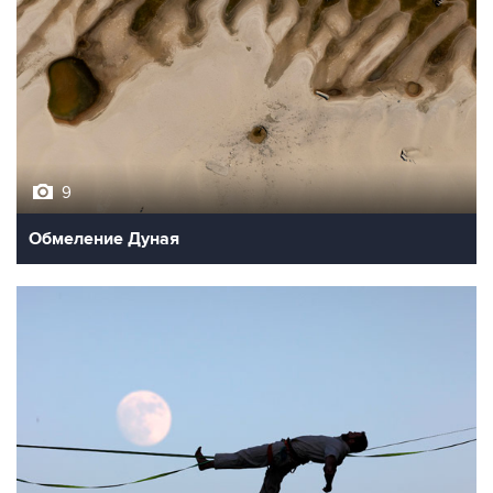
9
Обмеление Дуная