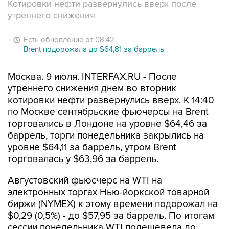
Котировки нефти развернулись вверх после
утреннего снижения
Есть обновление от 08:42
→
Brent подорожала до $64,81 за баррель
Москва. 9 июля. INTERFAX.RU - После
утреннего снижения днем во вторник
котировки нефти развернулись вверх. К 14:40
по Москве сентябрьские фьючерсы на Brent
торговались в Лондоне на уровне $64,46 за
баррель, торги понедельника закрылись на
уровне $64,11 за баррель, утром Brent
торговалась у $63,96 за баррель.
Августовский фьюсчерс на WTI на
электронных торгах Нью-йоркской товарной
биржи (NYMEX) к этому времени подорожал на
$0,29 (0,5%) - до $57,95 за баррель. По итогам
сессии понедельника WTI подешевела до