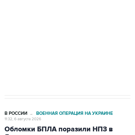
Путин сообщил о решении сосредоточить в
одних руках все службы тыла Минобороны
Как российские медицинские технологии
выходят на мировые рынки
Социальная реклама, АНО «Национальные приоритеты».
ИНН 7725383515 Erid: F7NfYUJCUneVdTRF8PRs
Трамп заявил, что переговоры с Ираном
начнутся в понедельник
В РОССИИ
ВОЕННАЯ ОПЕРАЦИЯ НА УКРАИНЕ
→
11:32, 6 августа 2026
Обломки БПЛА поразили НПЗ в