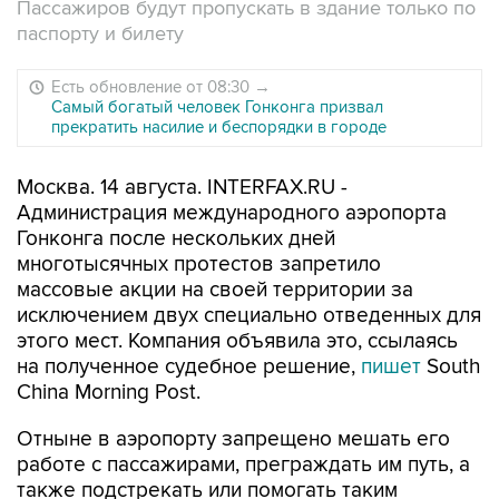
Пассажиров будут пропускать в здание только по
паспорту и билету
Есть обновление от 08:30
→
Самый богатый человек Гонконга призвал
прекратить насилие и беспорядки в городе
Москва. 14 августа. INTERFAX.RU -
Администрация международного аэропорта
Гонконга после нескольких дней
многотысячных протестов запретило
массовые акции на своей территории за
исключением двух специально отведенных для
этого мест. Компания объявила это, ссылаясь
на полученное судебное решение,
пишет
South
China Morning Post.
Отныне в аэропорту запрещено мешать его
работе с пассажирами, преграждать им путь, а
также подстрекать или помогать таким