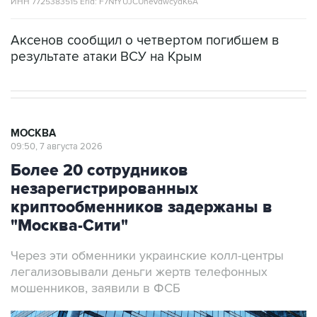
ИНН 7725383515 Erid: F7NfYUJCUneVdwcydK6A
Аксенов сообщил о четвертом погибшем в
результате атаки ВСУ на Крым
МОСКВА
09:50, 7 августа 2026
Более 20 сотрудников
незарегистрированных
криптообменников задержаны в
"Москва-Сити"
Через эти обменники украинские колл-центры
легализовывали деньги жертв телефонных
мошенников, заявили в ФСБ