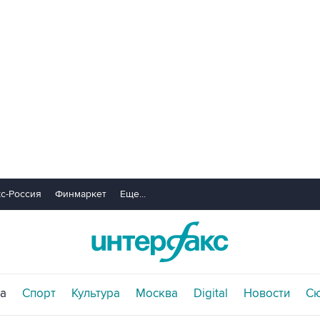
с-Россия
Финмаркет
Еще...
а
Спорт
Культура
Москва
Digital
Новости
С