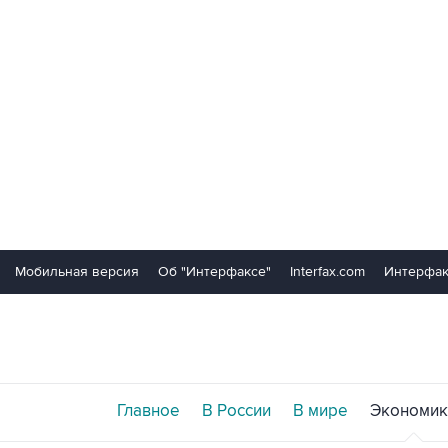
Мобильная версия
Об "Интерфаксе"
Interfax.com
Интерфак
Главное
В России
В мире
Экономик