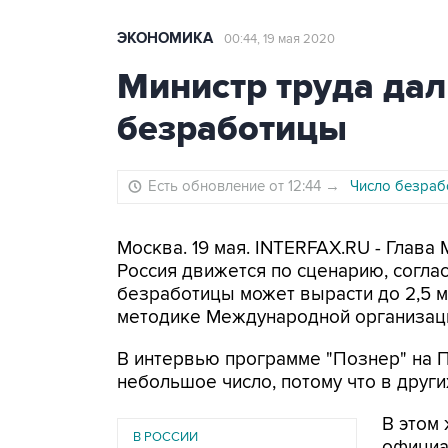
ЭКОНОМИКА
00:44, 19 мая 2020
Министр труда дал
безработицы
Есть обновление от 12:44
→
Число безрабо
Москва. 19 мая. INTERFAX.RU - Глава
Россия движется по сценарию, согла
безработицы может вырасти до 2,5 м
методике Международной организации
В интервью программе "Познер" на П
небольшое число, потому что в друг
В этом 
В РОССИИ
официа